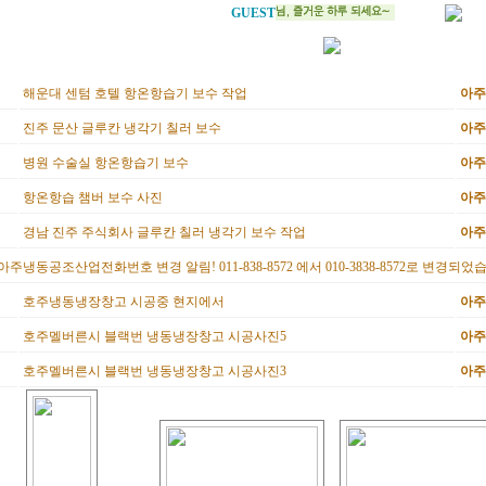
GUEST
해운대 센텀 호텔 항온항습기 보수 작업
아주
진주 문산 글루칸 냉각기 칠러 보수
아주
병원 수술실 항온항습기 보수
아주
항온항습 챔버 보수 사진
아주
경남 진주 주식회사 글루칸 칠러 냉각기 보수 작업
아주
아주냉동공조산업전화번호 변경 알림! 011-838-8572 에서 010-3838-8572로 변경되었
호주냉동냉장창고 시공중 현지에서
아주
호주멜버른시 블랙번 냉동냉장창고 시공사진5
아주
호주멜버른시 블랙번 냉동냉장창고 시공사진3
아주