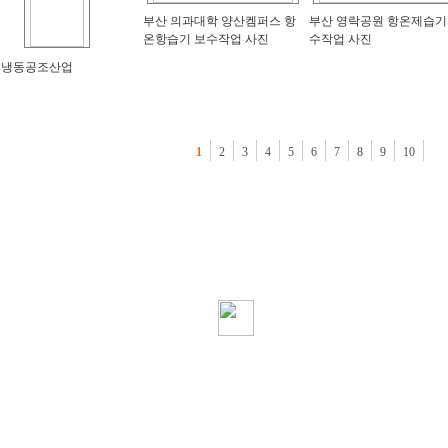
부산 의과대학 양산켐퍼스 항
부산 영락공원 항온제습기
온항습기 보수작업 사진
수작업 사진
주냉동공조산업
1
2
3
4
5
6
7
8
9
10